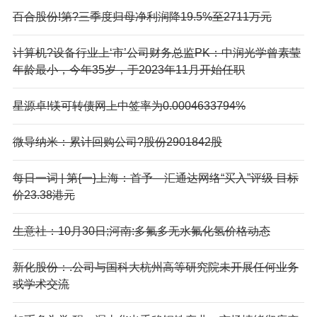
百合股份!第?三季度归母净利润降19.5%至2711万元
计算机?设备行业上‘市’公司财务总监PK：中润光学曾素莹
年龄最小，今年35岁，于2023年11月开始任职
星源卓!镁可转债网上中签率为0.0004633794%
微导纳米：累计回购公司?股份2901842股
每日一词 | 第{一}上海：首予—汇通达网络“买入”评级 目标
价23.38港元
生意社：10月30日;河南:多氟多无水氟化氢价格动态
新化股份：.公司与国科大杭州高等研究院未开展任何业务
或学术交流