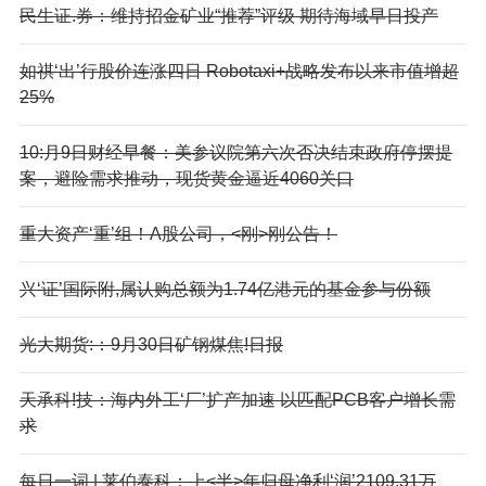
民生证.券：维持招金矿业“推荐”评级 期待海域早日投产
如祺‘出’行股价连涨四日 Robotaxi+战略发布以来市值增超
25%
10:月9日财经早餐：美参议院第六次否决结束政府停摆提
案，避险需求推动，现货黄金逼近4060关口
重大资产‘重’组！A股公司，<刚>刚公告！
兴‘证’国际附,属认购总额为1.74亿港元的基金参与份额
光大期货:：9月30日矿钢煤焦!日报
天承科!技：海内外工‘厂’扩产加速 以匹配PCB客户增长需
求
每日一词 | 莱伯泰科：上<半>年归母净利‘润’2109.31万