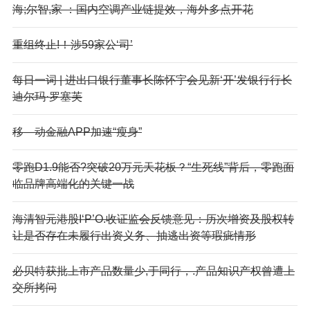
海;尔智,家 ：国内空调产业链提效，海外多点开花
重组终止!！涉59家公‘司’
每日一词 | 进出口银行董事长陈怀宇会见新‘开’发银行行长
迪尔玛·罗塞芙
移—动金融APP加速“瘦身”
零跑D1.9能否?突破20万元天花板？“生死线”背后，零跑面
临品牌高端化的关键一战
海清智元港股I‘P’O.收证监会反馈意见：历次增资及股权转
让是否存在未履行出资义务、抽逃出资等瑕疵情形
必贝特获批上市产品数量少,于同行，.产品知识产权曾遭上
交所拷问