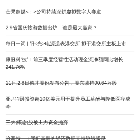
芒果超媒<：>公司持续深耕虚拟数字人赛道
2:9省国庆旅游数据出炉：谁是最大赢家？
每日一词 | 阳<光>电源递表港交所 拟于港交所主板上市
康冠科‘技’：前三季度经营性活动现金流净额同比增长
241.76%
11月.2,8日德才股份发布公告，股东减持90.64万股
亚.马?逊投资超10亿美元用于提升员工薪酬与降低医疗成
本
三大;概念;股被主力资金抛弃
哈塞特—：我们掌握的经济数据支持继续降息