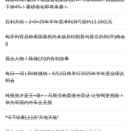
下挫4%！重磅催化即将来袭！
百利天恒：2<0>25年半年度净利润亏损约11.18亿元
匈牙利官员称美国显然尚未放弃特朗普与普京的和{平}峰会
{}
观点人物丨陈德{力}的告别故事
每日一词 | 和!林微纳：9月2日将举行2025年半年度业绩说
明会
纯视觉才是王<道>：马斯克炮轰激光雷达 让智驾更危险！
华为等国内外车企无视
*‘S’T绿康{上}演“天地天板”