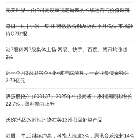
完美世界：;公?司高度重视老游戏的长线运营与价值深耕
每日一词 | 小米—集‘团’港股股价触及近两个月低位 市场静
待Q2财报
港?股科网?股集体上扬 网易、快手、百度、腾讯均涨超
2%
近一个月3家卫浴企<业>破产或清算，一企业负债金额达
2.73亿元
浪莎股{份}（600137）2025年中报简析：净利润同比增长
22.7%，盈利能力上升
沃!尔玛因放射性污染在美13州召回虾类产品
港股—午;后继续冲高，科指大涨逾3%，腾讯音乐涨超14%