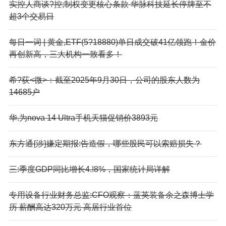
实控人商谈?控;制权变更核心条款 华脉科技延长停牌至不
超3个交易日
每日一词 | 黄金,ETF(5?18880)单日成交破41亿领跑！金价
再创新高，三大机构一致看多！
希?荻<微>：截至2025年9月30日，公司的股东人数为
14685户
华.为nova 14 Ultra手机天猫促销价3893元
东方通{涉}嫌定期报:告造假，哪些股民可以索赔损失？
三:季度GDP同比增长4.!8%，国家统计局详解
专用设备行业财务总监:CFO观察：蓝英装备余之森博士学
历 薪酬高达320万元 高居行业首位