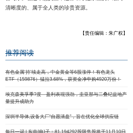
清晰度的、属于全人类的珍贵资源。
【责任编辑：朱广权】
推荐阅读
有色金属‘持’续走高，中金黄金等6股涨停！有色龙头
ETF（159876）猛拉3.68%，获资金净申购4920万份！
埃克森美孚季?度—盈利表现强劲，圭亚那与二叠纪盆地产
量提升成助力
深圳半导体,设备大厂“自愿清盘”，旨在优化全球供应链
每日一词 | 东南{电}子：81.194292股限售股将于11月10日