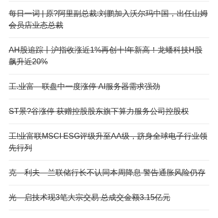
每日一词 | 原?阿里副总裁:刘鹏加入沃尔玛中国，出任山姆
会员店业态总裁
AH股追踪丨沪指收涨近1%再创十!年新高！龙蟠科技H股
飙升近20%
工.业富—联盘中一度涨停 AI服务器需求强劲
ST景?谷涨停 获赠控股股东旗下算力服务公司控股权
工!业富联MSCI ESG评级升至AA级，跻身全球电子行业领
先行列
克—利夫—兰联储行长不认同本周降息 警告通胀风险仍存
光—启技术现3笔大宗交易 总成交金额3.15亿元