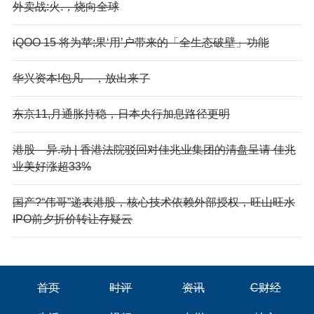
外卖战:火.，烧向全球
iQOO 15 将为苹;果‘用’户带来的「全生态破壁」功能
华兴资本!包凡—，放出来了
东京11,月通胀持稳，日本央行加息路径更明
港股—异.动 | 香港法院驳回对佳兆业集团的清盘呈请 佳兆
业美好涨超33%
国产?“伟哥”递表港股，核心技术依赖外部授权，旺山旺水
IPO前夕折价转让存疑云
首页
时评
资讯
C财经