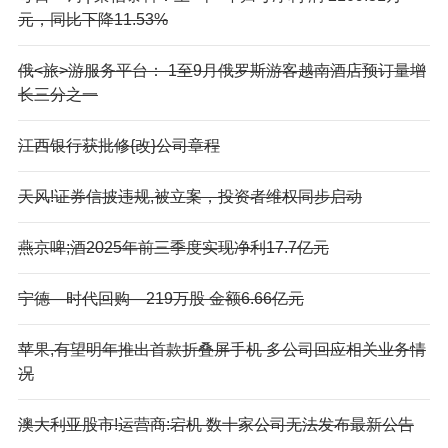
元，同比下降11.53%
俄<旅>游服务平台： 1至9月俄罗斯游客越南酒店预订量增
长三分之一
江西银行获批修{改}公司章程
天风!证券信披违规,被立案，投资者维权同步启动
燕京啤;酒2025年前三季度实现净利17.7亿元
宁德—时代回购—219万股 金额6.66亿元
苹果,有望明年推出首款折叠屏手机 多公司回应相关业务情
况
澳大利亚股市!运营商:宕机 数十家公司无法发布最新公告