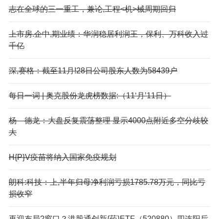
志在全球的三一重工，兼论,工程<机>械周期回归
上市房.企中,期业绩：华润稳居利润王，保利、万科收入过
千亿
深,赛格：截至11月!28日公司股东人数为58439户
每日一词 | 奥克股份龙虎榜数据:（11‘月’11日）
杨—德龙：大盘反复震荡整理 显示4000点附近多空分歧较
大
H{P}V疫苗将纳入国家免疫规划
朗科:科技：上,半年归母净利润亏损1785.78万元，同比亏
损收窄
再迎布局?窗口？港股通创新{药}ETF（520880）四连阳后