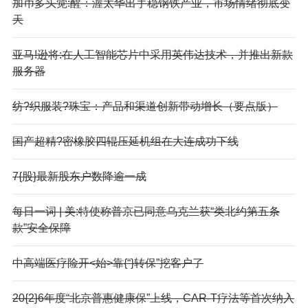
加币多头觉:醒：渥太华出手稳钢铁产业，市场情绪彻底变
天
亚马!逊将:在人工智能芯片中采用英伟达技术，并推出新款
服务器
纺?织服装?珠宝：产品和渠道创新带动增长（要点版）
国产超精?密橡胶四辊压延机组在大连成功下线
7{股}最新股东户数降逾一成
每日一词 | 美:特使称普京已同意乌克兰获“类北约第五条
款”安全保障
中高端医疗险开<始>靠{“}转保”挖客户了
20{2}6年度“北京普惠健康保”上线，CAR-T疗法等首次纳入