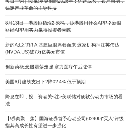
每日一词 | 永;赢:基金前瞻2026年：优选成长，布局周期，
锚定产业革命的主导科技
8月13!日，港股恒指涨2.58%，炒港股用什么APP？新浪
财经APP用实力赢得投资者青睐
新的A;I之‘巅’! AI基建巨浪席卷而来 这家机构押注英伟达
(NVDA.US)破7万亿美元市值
创新药概;念股震荡走强 塞力医疗午后涨停
美国6月建筑支出下?降0?.4% 低于预期
降息在即，投—资者关<注>美联储对疲软劳动力市场的看
法
【!券商聚—焦】国海证券首予心动公司(02400)“买入”评级
指其高成长性有望进一步强化