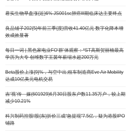
君实生物早盘涨{近}6% JS001sc肺癌III期临床达主要终点
良品铺子202{5}年前三季{度}营收41.40亿元 数字化降本增
效成效显著
每日一词 | 黑色家电业
FO‘群’体观察：*ST高斯贺丽楠最高
学历为大专 创维数字王茵年薪缩水超200万元
Beta股价上涨{9}%，与空中出;租车制造商Eve Air Mobility
达成10亿美元电机交易
吉‘视’传—媒(601929)6月30日股东户数11.35万户，较上期
减少10.21%
科兴制药控股!股{东}折价三成“急提现”7.5亿，疑为港股IPO
铺路