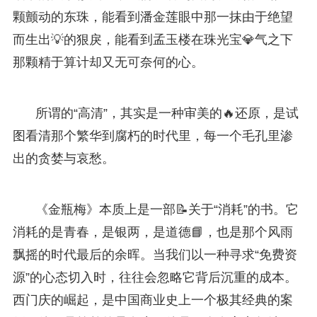
颗颤动的东珠，能看到潘金莲眼中那一抹由于绝望
而生出💡的狠戾，能看到孟玉楼在珠光宝💎气之下
那颗精于算计却又无可奈何的心。
所谓的“高清”，其实是一种审美的🔥还原，是试
图看清那个繁华到腐朽的时代里，每一个毛孔里渗
出的贪婪与哀愁。
《金瓶梅》本质上是一部📝关于“消耗”的书。它
消耗的是青春，是银两，是道德📘，也是那个风雨
飘摇的时代最后的余晖。当我们以一种寻求“免费资
源”的心态切入时，往往会忽略它背后沉重的成本。
西门庆的崛起，是中国商业史上一个极其经典的案