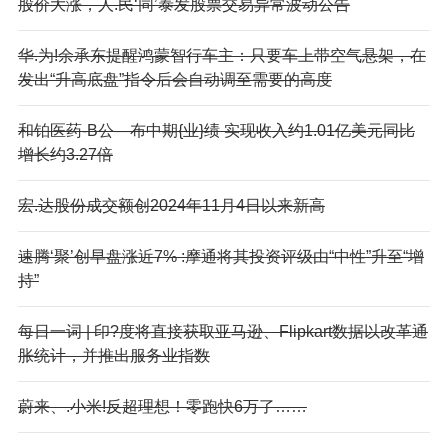
股价大涨，人.民‘同’泰发股票交易异常波动公告
华.为!余承东提醒鸿蒙智行车主：只要车上带空气悬架，在
发出“升高底盘”指令后会自动调至需要的高度
和铂医药-B公—布中期{业}绩 实现收入约1.01亿美元同比
增长约3.27倍
宏.达股份成交额创2024年11月4日以来新高
速腾‘聚’创早盘涨近7% :摩通将其投资评级由“中性”升至“增
持”
每日一词 | 印?度将直接获取亚马逊、Flipkart数据以改革通
胀统计，并推出服务业指数
蔚来、.小米!反超理想！零跑快6万了……