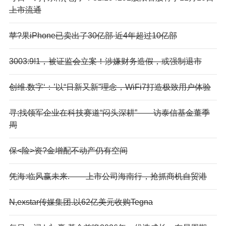
上市流通
苹?果iPhone已卖出了30亿部 近4年超过10亿部
3003:9!1，被证监会立案！涉嫌财务造假，或强制退市
创维.数字‘：’以“日新又新”理念，WiFi7打造极致用户体验
寻;找领军企业在科技赛道“闷头深耕”——访泰信基金董季
周
保<险>资?金增配不动产仍有空间
凭海:临风赢未来.——上市公司海南行，抢抓商机自贸港
N,exstar传媒集团.以62亿美元收购Tegna