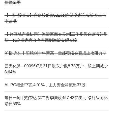
保障范围
【—新‘股’IPO】利欧股份(002131)向港交所主板提交上市
申请书
【,跨区域产业协同】海淀区商会苏:州工作委员会邀请苏州
新一代企业家商会考察团到海淀参观交流
沪指.光头中阳续创十年新高，量能萎缩会否成上攻阻力？
云天化(6—00096)7月31日股东户数8.78万户，较上期减少
8.64%
AI. PC概念!下跌4.01%，主力资金净流出37股
每日一词 | 英伟!达:第二财季营收467.43亿美元 净利润同比
增长59%