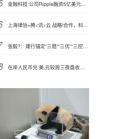
金融科技:公司Ripple融资5亿美元后估值达400亿美元
上海律协×腾<讯>云 战略!合作，科技赋能行业发展与会员服务
张毅?：建行锚定“三稳”“三优”“三控”目标不动摇
在岸人民币兑:美,元较周三夜盘收盘跌32点