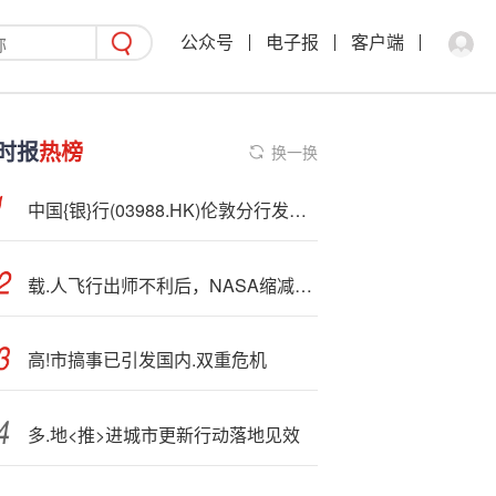
公众号
电子报
客户端
时报
热榜
换一换
中国{银}行(03988.HK)伦敦分行发行2.5亿英镑可持续发展债券，息票率4.125%
载.人飞行出师不利后，NASA缩减波音Starliner任务数量
高!市搞事已引发国内.双重危机
多.地<推>进城市更新行动落地见效