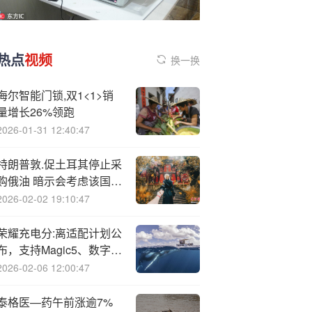
热点
视频
换一换
海尔智能门锁,双1<1>销
量增长26%领跑
2026-01-31 12:40:47
特朗普敦.促土耳其停止采
购俄油 暗示会考虑该国F-
35战机要求
2026-02-02 19:10:47
荣耀充电分:离适配计划公
布，支持Magic5、数字
300系列等机型
2026-02-06 12:00:47
泰格医—药午前涨逾7%