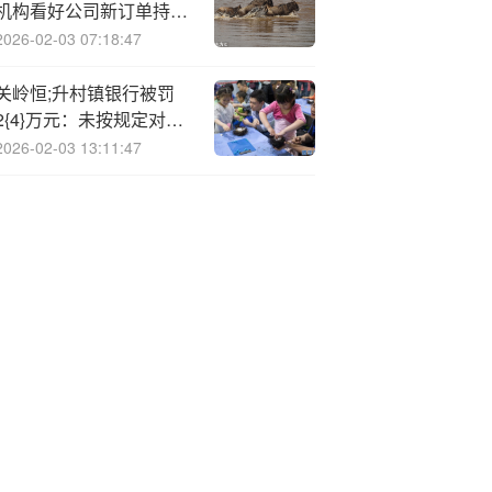
机构看好公司新订单持续
按季改善
2026-02-03 07:18:47
关岭恒;升村镇银行被罚
2{4}万元：未按规定对异
常交易进行人工分析、识
2026-02-03 13:11:47
别，排除理由不合理