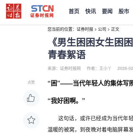
首页
快讯
要闻
股市
您当前的位置：
证券时报
>
公司
>
正文
《男生困困女生困困
青春絮语
来源：证券时报网
作者：王小丫
2026-02
“困”——当代年轻人的集体写
点赞
“我好困啊。”
这句话，或许已经成为当代年
温暖的被窝，到夜晚对着电脑屏幕