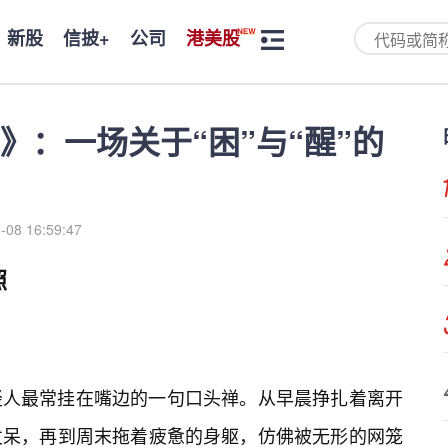
新股
信披+
公司
港美股
》：一场关于“困”与“醒”的
-08 16:59:47
照
轻人最常挂在嘴边的一句口头禅。从早晨挣扎着离开
发呆，再到周末拖着疲惫的身躯，仿佛被无形的网笼