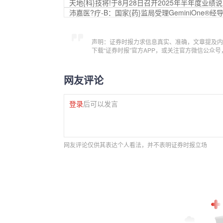
天地{科}技将!于8月28日召开2025年半年度业绩
沛嘉医?疗-B：国家{药}监局受理GeminiOne
声明：证券时报力求信息真实、准确，文章提及内
下载“证券时报”官方APP，或关注官方微信公众
网友评论
登录
后可以发言
网友评论仅供其表达个人看法，并不表明证券时报立场