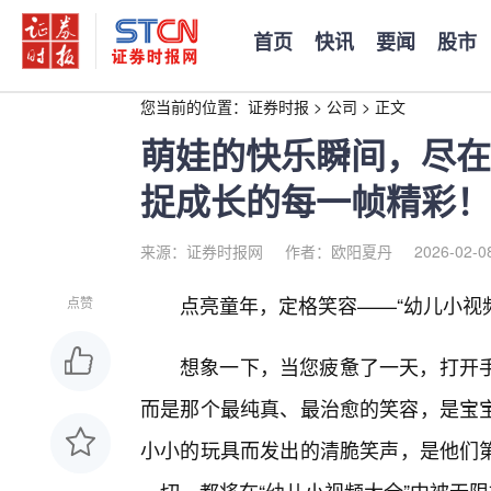
首页
快讯
要闻
股市
您当前的位置：
证券时报
>
公司
>
正文
萌娃的快乐瞬间，尽在
捉成长的每一帧精彩！
来源：证券时报网
作者：欧阳夏丹
2026-02-0
点亮童年，定格笑容——“幼儿小视
点赞
想象一下，当您疲惫了一天，打开手
而是那个最纯真、最治愈的笑容，是宝
小小的玩具而发出的清脆笑声，是他们